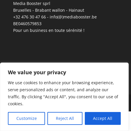
Media Booster sprl
Bruxelles - Brabant wallon - Hainaut
+32 476 30 47 66 - info(@)mediabooster.be
BE0460579853
Pour un business en toute sérénité !
We value your privacy
We use cookies to enhance your browsing experience,
serve personalized ads or content, and analyze our
traffic. By clicking "Accept All", you consent to our use of
Designed by Media Booster © 2021-2022
cookies.
Customize
Reject All
Accept All