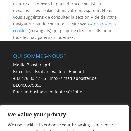
d’autres. Le moyen le plus efficace consiste à
désactiver les cookies dans votre navigateur. Nous
vous suggérons de consulter la section Aide de votre
navigateur ou de consulter le site Web
À propos des
cookies
(en anglais) qui propose des conseils pour
tous les navigateurs modernes.
QUI SOMMES-NOUS ?
Media Booster sprl
Bruxelles - Brabant wallon - Hainaut
+32 476 30 47 66 - info(@)mediabooster.be
BE0460579853
Pour un business en toute sérénité !
We value your privacy
We use cookies to enhance your browsing experience,